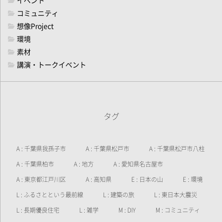
イベント
コミュニティ
想像Project
環境
素材
講演・トークイベント
タグ
A : 千葉県我孫子市
A : 千葉県松戸市
A : 千葉県松戸市八柱
A : 千葉県柏市
A : 地方
A : 愛知県名古屋市
A : 東京都江戸川区
A : 高知県
E : 日本の山
E : 環境
L : ふるさとという最前線
L : 建築の旅
L : 東日本大震災
L : 長期優良住宅
L : 雑学
M : DIY
M : コミュニティ