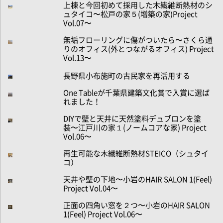
上棟と今回初めて採用した木繊維断熱材のシ
ュタイコ〜松戸の家５(増築の家)Project
Vol.07〜
無垢フローリングに傷がついたら〜さくら通
りのオフィス(外とつながるオフィス) Project
Vol.13〜
長野県小布施町の古民家を再活用する
One Tableが千葉県建築文化賞で入賞に選ば
れました！
DIYで壁と天井に天然塗料デュブロンを塗
装〜江戸川の家１(ノームコアな家) Project
Vol.06〜
再生可能な木繊維断熱材STEICO（シュタイ
コ）
天井や壁の下地〜小岩のHAIR SALON 1(Feel)
Project Vol.04〜
正面の四角い窓を２つ〜小岩のHAIR SALON
1(Feel) Project Vol.06〜