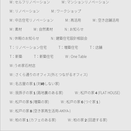
M : セルフリノベーション
M : マンションリノベーション
M : リノベーション
M : ワークショップ
M : 中古住宅リノベーション
M : 再活用
M : 空き店舗活用
M : 素材
M : 自然素材
N : お知らせ
N : 休暇のお知らせ
N : 建築住宅設計相談会
T：リノベーション住宅
T：増築住宅
T：店舗
T：新築
T：新築住宅
W : One Table
W :うめ家石材店
W : さくら通りのオフィス(外とつながるオフィス)
W : 名古屋の家１(対峙しない家)
W : 我孫子の家１(路地裏のある家)
W : 松戸の家４(FLAT HOUSE)
W : 松戸の家５(増築の家)
W : 松戸の家６(つぐ家１)
W : 松戸の家８(空き家再生活用-AKIYA-)
W : 柏の家１(カフェのある家)
W : 柏の家２(回遊する家)