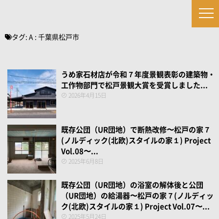
タグ:
A : 千葉県松戸市
うめ家石材店が令和７年度景観表彰の建築物・
工作物部門で松戸景観大賞を受賞しました...
2026年4月15日
既存公団（UR団地）で断熱改修〜松戸の家７
(ノルディック(北欧)スタイルの家１) Project
Vol.08〜...
2025年6月8日
既存公団（UR団地）の浴室の解体後と公団
（UR団地）の給湯器〜松戸の家７(ノルディッ
ク(北欧)スタイルの家１) Project Vol.07〜...
2025年5月24日