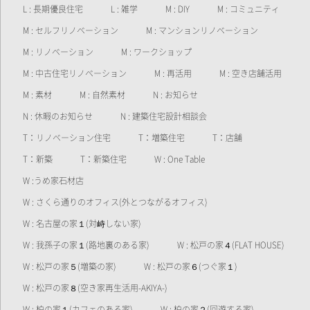
L : 長期優良住宅
L : 雑学
M : DIY
M : コミュニティ
M : セルフリノベーション
M : マンションリノベーション
M : リノベーション
M : ワークショップ
M : 中古住宅リノベーション
M : 再活用
M : 空き店舗活用
M : 素材
M : 自然素材
N : お知らせ
N : 休暇のお知らせ
N : 建築住宅設計相談会
T：リノベーション住宅
T：増築住宅
T：店舗
T：新築
T：新築住宅
W : One Table
W :うめ家石材店
W : さくら通りのオフィス(外とつながるオフィス)
W : 名古屋の家１(対峙しない家)
W : 我孫子の家１(路地裏のある家)
W : 松戸の家４(FLAT HOUSE)
W : 松戸の家５(増築の家)
W : 松戸の家６(つぐ家１)
W : 松戸の家８(空き家再生活用-AKIYA-)
W : 柏の家１(カフェのある家)
W : 柏の家２(回遊する家)