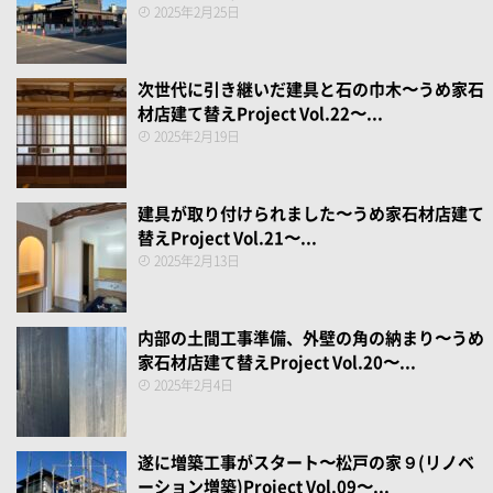
2025年2月25日
次世代に引き継いだ建具と石の巾木〜うめ家石
材店建て替えProject Vol.22〜...
2025年2月19日
建具が取り付けられました〜うめ家石材店建て
替えProject Vol.21〜...
2025年2月13日
内部の土間工事準備、外壁の角の納まり〜うめ
家石材店建て替えProject Vol.20〜...
2025年2月4日
遂に増築工事がスタート〜松戸の家９(リノベ
ーション増築)Project Vol.09〜...