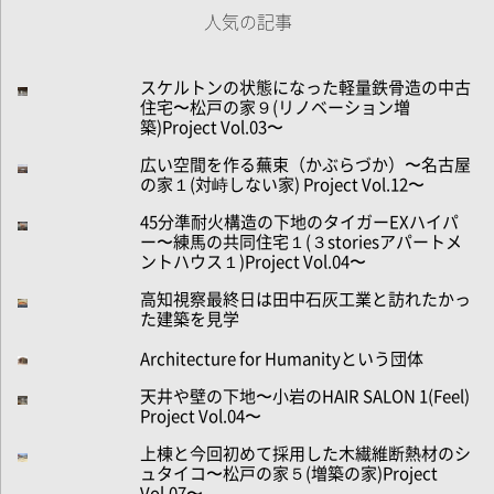
人気の記事
スケルトンの状態になった軽量鉄骨造の中古
住宅〜松戸の家９(リノベーション増
築)Project Vol.03〜
広い空間を作る蕪束（かぶらづか）〜名古屋
の家１(対峙しない家) Project Vol.12〜
45分準耐火構造の下地のタイガーEXハイパ
ー〜練馬の共同住宅１(３storiesアパートメ
ントハウス１)Project Vol.04〜
高知視察最終日は田中石灰工業と訪れたかっ
た建築を見学
Architecture for Humanityという団体
天井や壁の下地〜小岩のHAIR SALON 1(Feel)
Project Vol.04〜
上棟と今回初めて採用した木繊維断熱材のシ
ュタイコ〜松戸の家５(増築の家)Project
Vol.07〜