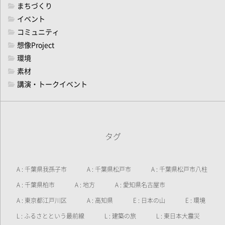
まちづくり
イベント
コミュニティ
想像Project
環境
素材
講演・トークイベント
タグ
A : 千葉県我孫子市
A : 千葉県松戸市
A : 千葉県松戸市八柱
A : 千葉県柏市
A : 地方
A : 愛知県名古屋市
A : 東京都江戸川区
A : 高知県
E : 日本の山
E : 環境
L : ふるさとという最前線
L : 建築の旅
L : 東日本大震災