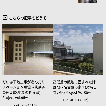
こちらの記事もどうぞ
だいぶ下地工事が進んだリ
高低差の敷地に囲まれた計
ノベーション現場〜我孫子
画地〜名古屋の家１(対峙し
の家１(路地裏のある家)
ない家) Project Vol.05〜
Project Vol.06〜
2020-06-07(Sun)
2018-12-27(Thu)