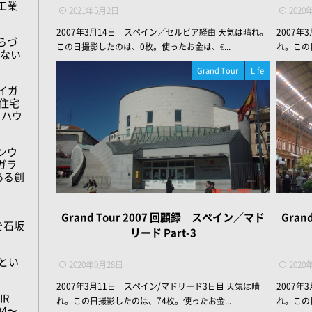
工業
2021年5月2日
2020
2007年3月14日 スペイン／セルビア経由 天気は晴れ。
2007
らづ
この日撮影したのは、0枚。使ったお金は、€...
れ。この
しない
Grand Tour
Life
イガ
住宅
トハウ
ンウ
ガラ
ある創
Grand Tour 2007 回顧録 スペイン／マド
Gran
を石坂
リード Part-3
tyとい
2020年9月28日
2020
2007年3月11日 スペイン/マドリード3日目 天気は晴
2007年
IR
れ。この日撮影したのは、74枚。使ったお金...
れ。この
.04〜