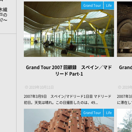
Grand Tour
Life
木繊
戸の
07〜
Grand Tour 2007 回顧録 スペイン／マド
Gran
リード Part-1
2019年10月11日
2019
2007年3月9日 スペイン/マドリード1日目 マドリード
2007
初日。天気は晴れ。この日撮影したのは、49...
に滞在し
Grand Tour
Life