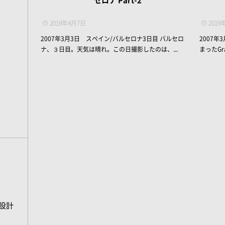
セロナ Part-2
2019年4月7日
2019
2007年3月3日 スペイン/バルセロナ3日目 バルセロ
2007
ナ、３日目。天気は晴れ。この日撮影したのは、...
まったGr
宅設計