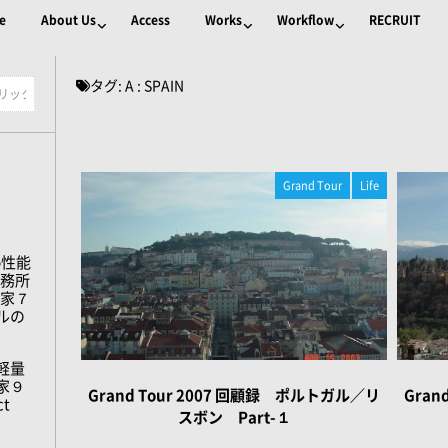
e
About Us
Access
Works
Workflow
RECRUIT
タグ:
A : SPAIN
Grand Tour
Life
熱性能
事務所
の家７
ルの
軽量
家９
Grand Tour 2007 回顧録 ポルトガル／リ
Gran
t
スボン Part-１