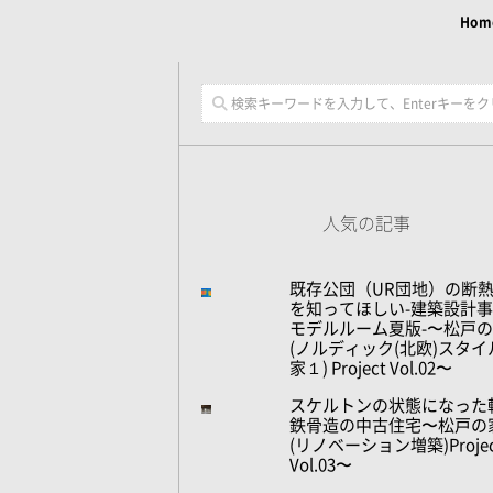
Hom
人気の記事
既存公団（UR団地）の断
を知ってほしい-建築設計
モデルルーム夏版-〜松戸
(ノルディック(北欧)スタイ
家１) Project Vol.02〜
スケルトンの状態になった
鉄骨造の中古住宅〜松戸の
(リノベーション増築)Projec
Vol.03〜