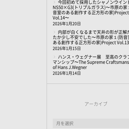
今回初めて採用したシャノンウイン
NS50×G3(トリプルガラス)〜市原の家
音室のある創作する正方形の家)Project
Vol.14〜
2026年1月20日
内部が白くなるまで天井の形が正解
たか少し不安でした〜市原の家１(防音
ある創作する正方形の家)Project Vol.1
2026年1月15日
ハンス・ウェグナー展 至高のクラ
マンシップ〜The Supreme Craftsmans
of Hans J.Wegner
2026年1月14日
アーカイブ
ア
ー