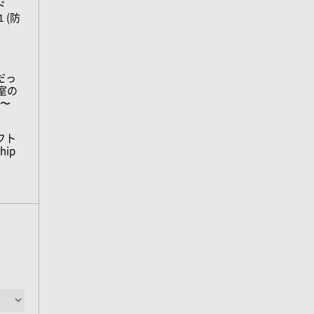
ド
１(防
だっ
室の
3〜
フト
hip