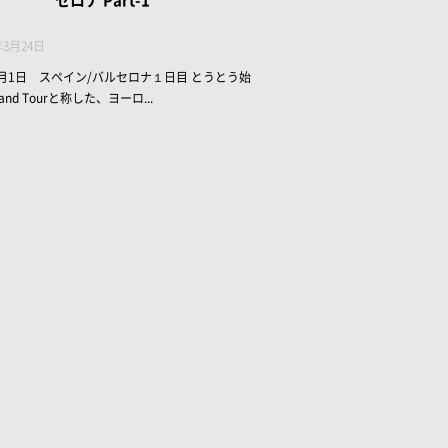
セロナ Part-1
年3月24日
年3月1日 スペイン/バルセロナ１日目 とうとう始
and Tourと称した、ヨーロ...