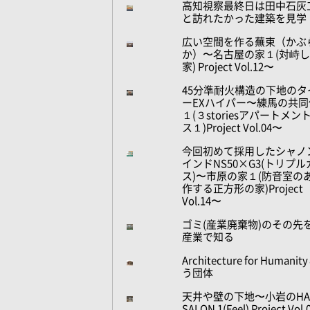
高知視察最終日は田中石灰
と訪れたかった建築を見学
広い空間を作る蕪束（かぶ
か）〜名古屋の家１(対峙
家) Project Vol.12〜
45分準耐火構造の下地のタ
ーEXハイパー〜練馬の共同
１(３storiesアパートメン
ス１)Project Vol.04〜
今回初めて採用したシャノ
インドNS50×G3(トリプル
ス)〜市原の家１(防音室の
作する正方形の家)Project
Vol.14〜
ゴミ(産業廃棄物)のその先
産業で知る
Architecture for Humani
う団体
天井や壁の下地〜小岩のHA
SALON 1(Feel) Project Vol