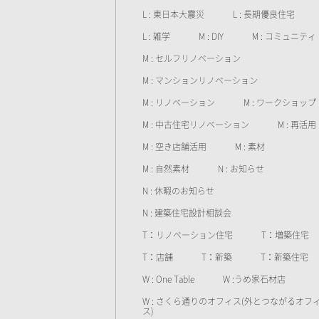
L : 東日本大震災
L : 長期優良住宅
L : 雑学
M : DIY
M : コミュニティ
M : セルフリノベーション
M : マンションリノベーション
M : リノベーション
M : ワークショップ
M : 中古住宅リノベーション
M : 再活用
M : 空き店舗活用
M : 素材
M : 自然素材
N : お知らせ
N : 休暇のお知らせ
N : 建築住宅設計相談会
T：リノベーション住宅
T：増築住宅
T：店舗
T：新築
T：新築住宅
W : One Table
W :うめ家石材店
W : さくら通りのオフィス(外とつながるオフ
ス)