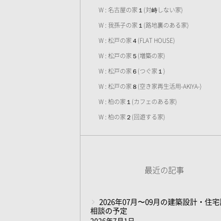
W : 名古屋の家１(対峙しない家)
W : 我孫子の家１(路地裏のある家)
W : 松戸の家４(FLAT HOUSE)
W : 松戸の家５(増築の家)
W : 松戸の家６(つぐ家１)
W : 松戸の家８(空き家再生活用-AKIYA-)
W : 柏の家１(カフェのある家)
W : 柏の家２(回遊する家)
最近の記事
2026年07月〜09月の建築設計・住
相談の予定