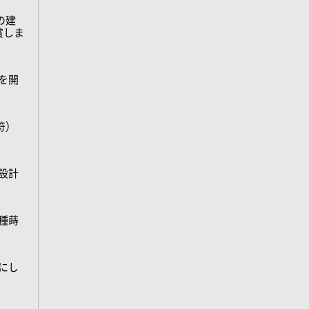
の建
賞しま
を開
符）
宅設計
種蒔
にし