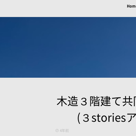
Hom
木造３階建て共
(３storie
4年前