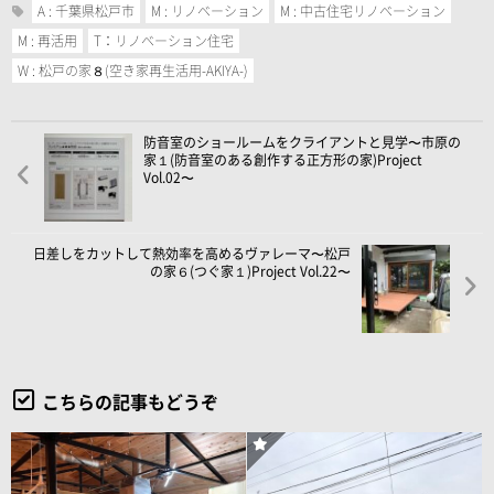
A : 千葉県松戸市
M : リノベーション
M : 中古住宅リノベーション
M : 再活用
T：リノベーション住宅
W : 松戸の家８(空き家再生活用-AKIYA-)
防音室のショールームをクライアントと見学〜市原の
家１(防音室のある創作する正方形の家)Project
Vol.02〜
日差しをカットして熱効率を高めるヴァレーマ〜松戸
の家６(つぐ家１)Project Vol.22〜
こちらの記事もどうぞ