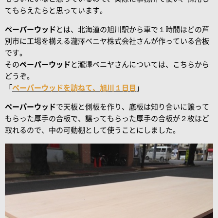
てもらえたらと思っています。
ペーパーウッド
とは、北海道の旭川駅から車で１時間ほどの芦
別市に工場を構える瀧澤ベニヤ株式会社さんが作っている合板
です。
その
ペーパーウッド
と瀧澤ベニヤさんについては、こちらから
どうぞ。
「
ペーパーウッドを訪ねて、旭川１日目
」
ペーパーウッド
で天板と側板を作り、底板は知り合いに譲って
もらった厚手の合板で、譲ってもらった厚手の合板が２枚ほど
取れるので、中の可動棚として使うことにしました。