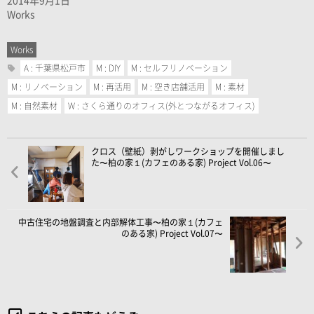
2014年9月1日
Works
Works
A : 千葉県松戸市
M : DIY
M : セルフリノベーション
M : リノベーション
M : 再活用
M : 空き店舗活用
M : 素材
M : 自然素材
W : さくら通りのオフィス(外とつながるオフィス)
クロス（壁紙）剥がしワークショップを開催しまし
た〜柏の家１(カフェのある家) Project Vol.06〜
中古住宅の地盤調査と内部解体工事〜柏の家１(カフェ
のある家) Project Vol.07〜