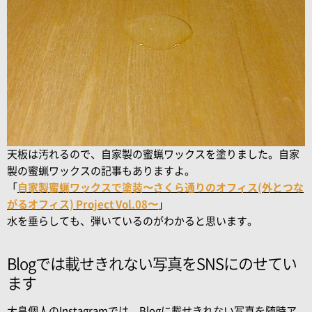
天板は汚れるので、自家製の蜜蝋ワックスを塗りました。自家
製の蜜蝋ワックスの記事もありますよ。
「
自家製蜜蝋ワックスで塗装〜さくら通りのオフィス(外とつな
がるオフィス) Project Vol.08〜
」
水を垂らしても、弾いているのがわかると思います。
Blogでは載せきれない写真をSNSにのせてい
ます
大畠個人のInstagramでは、Blogに載せきれない写真を随時ア