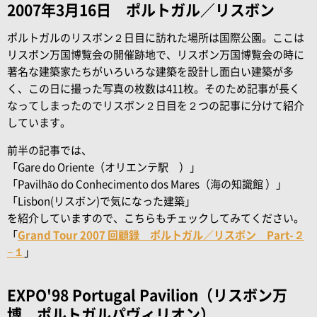
2007年3月16日 ポルトガル／リスボン
ポルトガルのリスボン２日目に訪れた場所は国際公園。ここは
リスボン万国博覧会の開催跡地で、リスボン万国博覧会の時に
著名な建築家たちがいろいろな建築を設計し面白い建築が多
く、この日に撮った写真の枚数は411枚。そのため記事が長く
なってしまったのでリスボン２日目を２つの記事に分けて紹介
しています。
前半の記事では、
「Gare do Oriente（オリエンテ駅 ）」
「Pavilhão do Conhecimento dos Mares（海の知識館 ）」
「Lisbon(リスボン)で気になった建築」
を紹介していますので、こちらもチェックしてみてください。
「
Grand Tour 2007 回顧録 ポルトガル／リスボン Part-２
−１
」
EXPO'98 Portugal Pavilion（リスボン万
博 ポルトガルパヴィリオン）