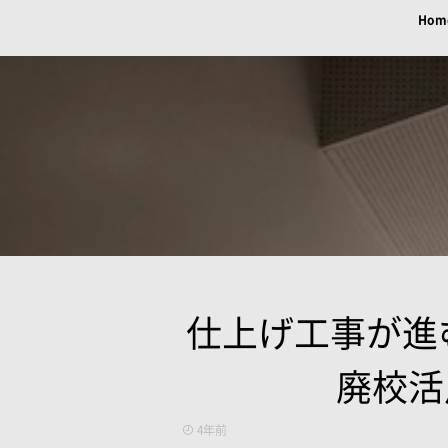
Hom
仕上げ工事が進
廃校活用
4年前