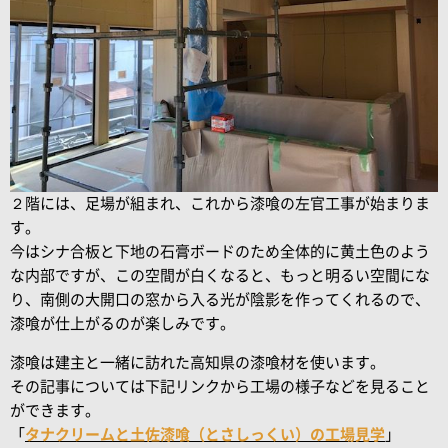
２階には、足場が組まれ、これから漆喰の左官工事が始まりま
す。
今はシナ合板と下地の石膏ボードのため全体的に黄土色のよう
な内部ですが、この空間が白くなると、もっと明るい空間にな
り、南側の大開口の窓から入る光が陰影を作ってくれるので、
漆喰が仕上がるのが楽しみです。
漆喰は建主と一緒に訪れた高知県の漆喰材を使います。
その記事については下記リンクから工場の様子などを見ること
ができます。
「
タナクリームと土佐漆喰（とさしっくい）の工場見学
」