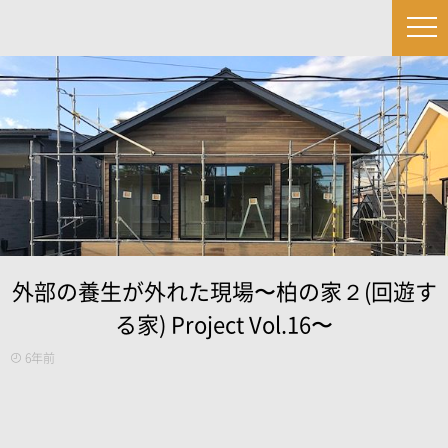
外部の養生が外れた現場〜柏の家２(回遊す
る家) Project Vol.16〜
6年前