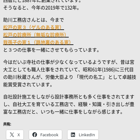
西暦だと1887年に創業されています。
そうなると、今年の2019年で132年。
助川工務店さんとは、今まで
松戸の家３（ゲルのある家）
松戸の診療所（無垢な診療所）
我孫子の家１（路地裏のある家）
と３つの仕事を一緒にさせてもらっています。
今はだいぶ寺社の仕事が少なくなっているようですが、昔は宮
大工としても職人仕事をされていて、昭和61年(1986)に三代目
の助川秋蔵さんが、労働大臣より 「現代の名工」 として卓越技
能賞受賞されています。
自社設計施工をしながら設計事務所とも多く仕事をされてます
し、自社大工を育ている工務店で、経験・知識・引き出しが豊
富な工務店だと、いつも一緒に仕事をしながら感じます。
共有:
X
Facebook
LinkedIn