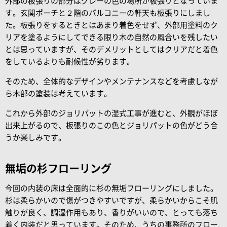
外部の板張りの部分はグレーの色の場所が板張りとなっていま
す。玄関ポーチと２階のバルコニーの軒天も板張りにしまし
た。板張りをするときとはあまり着色をせず、外部用塗料のク
リアを塗るようにしてできる限り木の自然の風合いを残したい
とは思っていますが、そのデメリットとしてはクリアだと着色
をしているよりも耐候性が劣ります。
そのため、全体的なデザインやメンテナンスなどを考慮しなが
ら木部の塗装は考えています。
これから外部のジョリパットの湿式工事が進むと、外観がほぼ
出来上がるので、板張りのこの色とジョリパットの色がどう合
うか楽しみです。
無垢の杉フローリング
今回の内装の床は全面的に杉の無垢フローリングにしました。
杉は柔らかいので傷がつきやすいですが、柔らかいからこそ肌
触りが良く、調湿作用もあり、香りがいいので、とっても落ち
着く内装だと思っています。そのため、うちの事務所のフロー