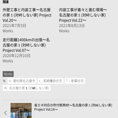
関連
外壁工事と内装工事〜名古屋
内装工事が着々と進む現場〜
の家１(対峙しない家) Project
名古屋の家１(対峙しない家)
Vol.20〜
Project Vol.22〜
2021年7月3日
2021年8月13日
Works
Works
走行距離1400kmの出張〜名
古屋の家１(対峙しない家)
Project Vol.07〜
2020年12月10日
Works
Works
A : 愛知県名古屋市
L : 長期優良住宅
T：新築住宅
W : 名古屋の家１(対峙しない家)
省エネ対応の吹付断熱材〜名古屋の家１(対峙しない家)
Project Vol.16〜