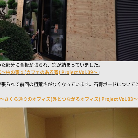
いた部分に合板が張られ、窓が納まっていました。
家１(カフェのある家) Project Vol.09〜
」
張られて前回の粗荒さがなくなっています。石膏ボードについては
くら通りのオフィス(外とつながるオフィス) Project Vol.03〜