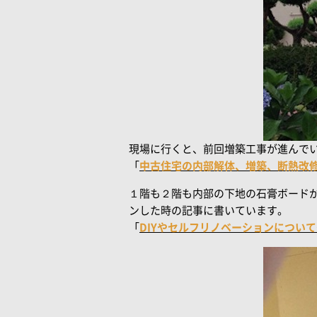
現場に行くと、前回増築工事が進んで
「
中古住宅の内部解体、増築、断熱改修〜柏の
１階も２階も内部の下地の石膏ボードが
ンした時の記事に書いています。
「
DIYやセルフリノベーションについて〜さ