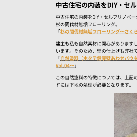
中古住宅の内装をDIY・セ
中古住宅の内装をDIY・セルフリノベ
杉の間伐材無垢フローリング。
「
杉の間伐材無垢フローリング〜さくら通りの
建主も私も自然素材に関心があります
います。そのため、壁の仕上げも弊社
「
自然塗料（ホタテ健康壁あわせパウダー
Vol.04〜
」
この自然塗料の特徴については、上記
ドには下地の処理が必要となります。