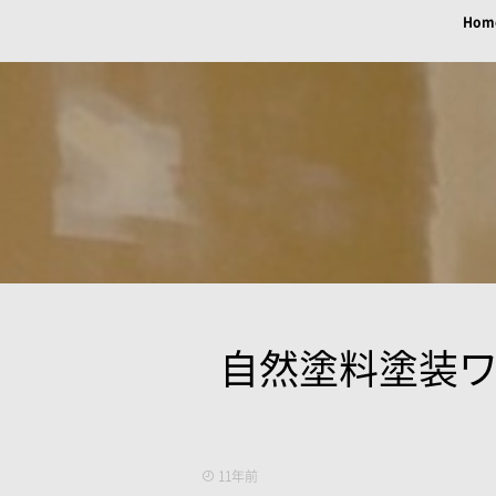
Hom
自然塗料塗装ワ
11年前