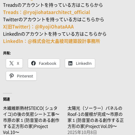
Treadsのアカウントを持っている方はこちらから
Treads：@ryojiohataarchitect_official
Twitterのアカウントを持っている方はこちらから
X(旧Twitter)：@RyojiOhataAAA
Linkedlnのアカウントを持っている方はこちらから
Linkedln：@株式会社大畠稜司建築設計事務所
共有:
X
Facebook
LinkedIn
Pinterest
関連
木繊維断熱材STEICO( シュタ
太陽光（ソーラー）パネルの
イコ)の後の気密シート工事〜
Roof-1の屋根が完成〜市原の
市原の家１(防音室のある創作
家１(防音室のある創作する正
する正方形の家)Project
方形の家)Project Vol.09〜
Vol.10〜
2025年10月8日