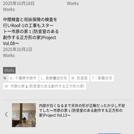
2025年10月18日
Works
Works
中間検査と瑕疵保険の検査を
行いRoof-1の工事もスター
ト〜市原の家１(防音室のある
創作する正方形の家)Project
Vol.08〜
2025年10月2日
Works
Works
A : 千葉県市原市
L : 長期優良住宅
M : 防音室
T：新築住宅
W : 市原の家１(防音室のある創作する正方形の家)
内部が白くなるまで天井の形が正解だったか少し不安
でした〜市原の家１(防音室のある創作する正方形の
家)Project Vol.13〜