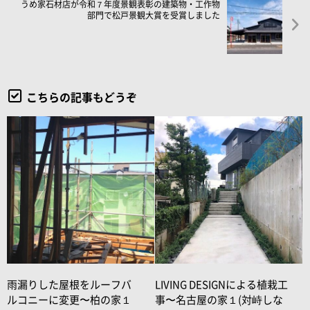
うめ家石材店が令和７年度景観表彰の建築物・工作物
部門で松戸景観大賞を受賞しました
こちらの記事もどうぞ
雨漏りした屋根をルーフバ
LIVING DESIGNによる植栽工
ルコニーに変更〜柏の家１
事〜名古屋の家１(対峙しな