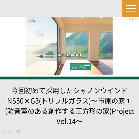
Screenshot
今回初めて採用したシャノンウインド
NS50×G3(トリプルガラス)〜市原の家１
(防音室のある創作する正方形の家)Project
Vol.14〜
7か月前