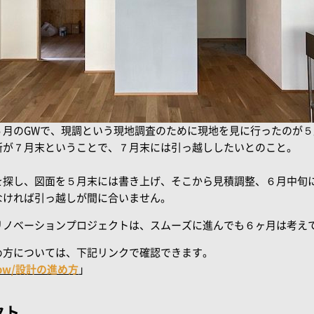
５月のGWで、現調という現地調査のために現地を見に行ったのが
新が７月末ということで、７月末には引っ越ししたいとのこと。
を探し、図面を５月末には書き上げ、そこから見積調整、６月中旬
なければ引っ越しが間に合いません。
リノベーションプロジェクトは、スムーズに進んでも６ヶ月は考え
め方については、下記リンクで確認できます。
ow/設計の進め方
」
クト