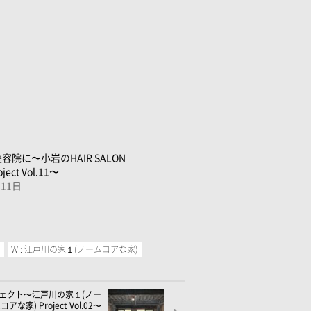
！
容院に〜小岩のHAIR SALON
oject Vol.11〜
月11日
ン
W : 江戸川の家１(ノームコアな家)
ェクト〜江戸川の家１(ノー
コアな家) Project Vol.02〜