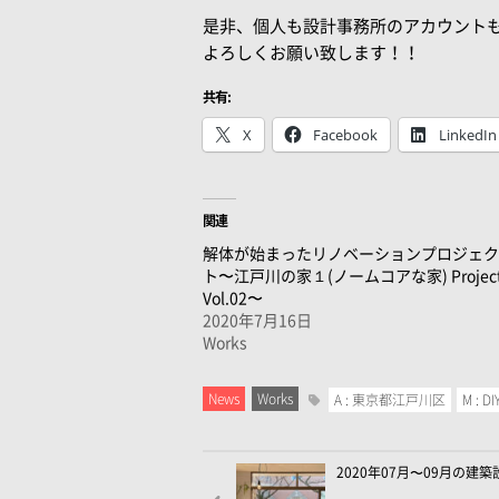
是非、個人も設計事務所のアカウント
よろしくお願い致します！！
共有:
X
Facebook
LinkedIn
関連
解体が始まったリノベーションプロジェク
ト〜江戸川の家１(ノームコアな家) Projec
Vol.02〜
2020年7月16日
Works
News
Works
A : 東京都江戸川区
M : DI
2020年07月〜09月の