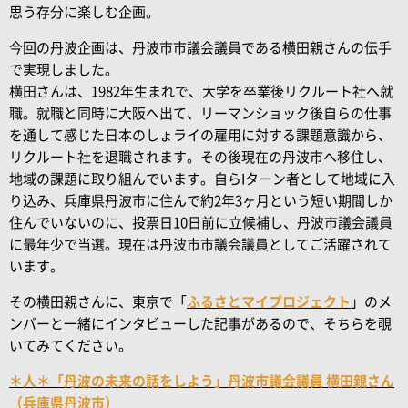
思う存分に楽しむ企画。
今回の丹波企画は、丹波市市議会議員である横田親さんの伝手
で実現しました。
横田さんは、1982年生まれで、大学を卒業後リクルート社へ就
職。就職と同時に大阪へ出て、リーマンショック後自らの仕事
を通して感じた日本のしょライの雇用に対する課題意識から、
リクルート社を退職されます。その後現在の丹波市へ移住し、
地域の課題に取り組んでいます。自らIターン者として地域に入
り込み、兵庫県丹波市に住んで約2年3ヶ月という短い期間しか
住んでいないのに、投票日10日前に立候補し、丹波市議会議員
に最年少で当選。現在は丹波市市議会議員としてご活躍されて
います。
その横田親さんに、東京で「
ふるさとマイプロジェクト
」のメ
ンバーと一緒にインタビューした記事があるので、そちらを覗
いてみてください。
＊人＊「丹波の未来の話をしよう」丹波市議会議員 横田親さん
（兵庫県丹波市）