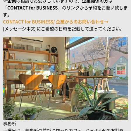
※
企業
の相談もお受けしていますので、
企業関係の方
は
「
CONTACT for BUSINESS
」のリンクから予約をお願い致しま
す。
CONTACT for BUSINESS/ 企業からのお問い合わせ→
[メッセージ本文]にご希望の日時を記載して送ってください。
事務所
土曜日は、事務所の並びに作ったカフェ、One Tableでお話を