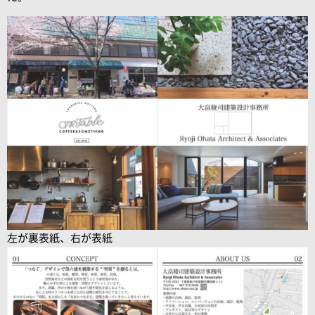
左が裏表紙、右が表紙