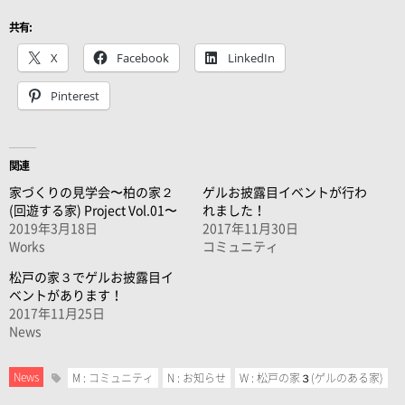
共有:
X
Facebook
LinkedIn
Pinterest
関連
家づくりの見学会〜柏の家２
ゲルお披露目イベントが行わ
(回遊する家) Project Vol.01〜
れました！
2019年3月18日
2017年11月30日
Works
コミュニティ
松戸の家３でゲルお披露目イ
ベントがあります！
2017年11月25日
News
News
M : コミュニティ
N : お知らせ
W : 松戸の家３(ゲルのある家)