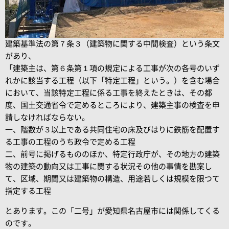
建築基準法の第７条３（建築物に関する中間検査）という条文
があり、
「建築主は、第６条第１項の規定による工事が次の各号のいず
れかに該当する工程（以下「特定工程」という。）を含む場合
において、当該特定工程に係る工事を終えたときは、その都
度、国土交通省令で定めるところにより、建築主事の検査を申
請しなければならない。
一、階数が３以上である共同住宅の床及びはりに鉄筋を配置す
る工事の工程のうち政令で定める工程
二、前号に掲げるもののほか、特定行政庁が、その地方の建築
物の建築の動向又は工事に関する状況その他の事情を勘案し
て、区域、期間又は建築物の構造、用途若しくは規模を限つて
指定する工程
とあります。この「二号」が愛知県名古屋市には関係してくる
のです。