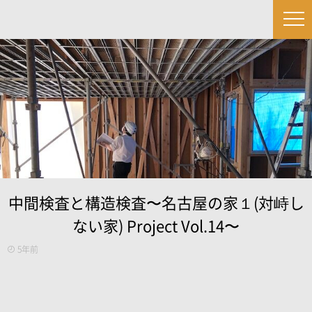
中間検査と構造検査〜名古屋の家１(対峙し
ない家) Project Vol.14〜
5年前