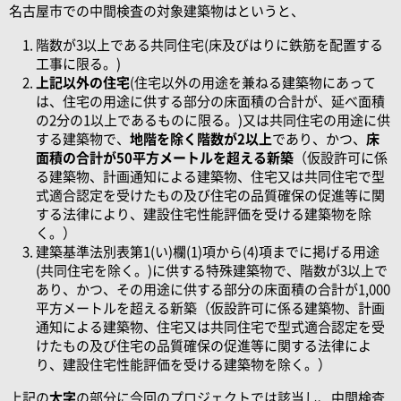
名古屋市での中間検査の対象建築物はというと、
階数が3以上である共同住宅(床及びはりに鉄筋を配置する
工事に限る。)
上記以外の住宅
(住宅以外の用途を兼ねる建築物にあって
は、住宅の用途に供する部分の床面積の合計が、延べ面積
の2分の1以上であるものに限る。)又は共同住宅の用途に供
する建築物で、
地階を除く階数が2以上
であり、かつ、
床
面積の合計が50平方メートルを超える新築
（仮設許可に係
る建築物、計画通知による建築物、住宅又は共同住宅で型
式適合認定を受けたもの及び住宅の品質確保の促進等に関
する法律により、建設住宅性能評価を受ける建築物を除
く。）
建築基準法別表第1(い)欄(1)項から(4)項までに掲げる用途
(共同住宅を除く。)に供する特殊建築物で、階数が3以上で
あり、かつ、その用途に供する部分の床面積の合計が1,000
平方メートルを超える新築（仮設許可に係る建築物、計画
通知による建築物、住宅又は共同住宅で型式適合認定を受
けたもの及び住宅の品質確保の促進等に関する法律によ
り、建設住宅性能評価を受ける建築物を除く。）
上記の
太字
の部分に今回のプロジェクトでは該当し、中間検査