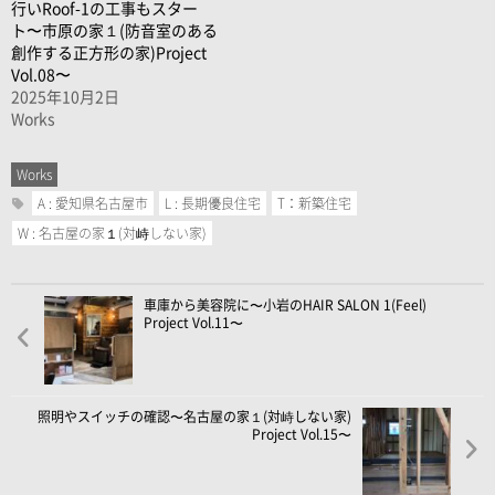
行いRoof-1の工事もスター
ト〜市原の家１(防音室のある
創作する正方形の家)Project
Vol.08〜
2025年10月2日
Works
Works
A : 愛知県名古屋市
L : 長期優良住宅
T：新築住宅
W : 名古屋の家１(対峙しない家)
車庫から美容院に〜小岩のHAIR SALON 1(Feel)
Project Vol.11〜
照明やスイッチの確認〜名古屋の家１(対峙しない家)
Project Vol.15〜